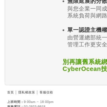
無限延展的分
與您企業一同
系統負荷與網
單一認證主機
由營運總部統
管理工作更安
別再讓舊系統綁住
CyberOce
首頁
│
隱私權政策
│
客服信箱
上班時間：
9:00am ~ 18:00pm
服務電話：
02-2933-9918