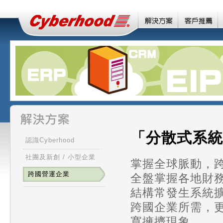
「分散式系統
認識Cyberhood
社團及新創 / 小型企業
掌握全球脈動，
跨國營運企業
全盤掌握各地財
結構常發生系統
跨國企業所需，
寬擁擠現象。