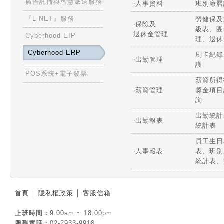
廣告託播與智慧派送服務
‧人事資料
班別廠曆
『L-NET』服務
勞健保及
‧保險及
級表、團
退休金管理
Cyberhood EIP
理、退休
Cyberhood ERP
刷卡紀錄
‧出勤管理
護
POS系統+電子發票
薪資所得
‧薪資管理
獎金項目
詢
出勤統計
‧出勤報表
統計表
員工生日
‧人事報表
表、班別
統計表、
首頁
│
隱私權政策
│
客服信箱
上班時間：
9:00am ~ 18:00pm
服務電話：
02-2933-9918